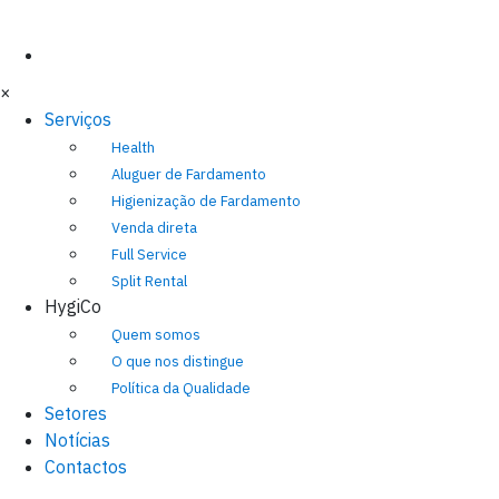
×
Serviços
Health
Aluguer de Fardamento
Higienização de Fardamento
Venda direta
Full Service
Split Rental
HygiCo
Quem somos
O que nos distingue
Política da Qualidade
Setores
Notícias
Contactos