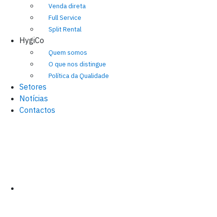
Venda direta
Full Service
Split Rental
HygiCo
Quem somos
O que nos distingue
Política da Qualidade
Setores
Notícias
Contactos