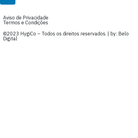
Aviso de Privacidade
Termos e Condições
©2023 HygiCo – Todos os direitos reservados. | by:
Belo
Digital
Fique a par das
Novidades!
Subscreva a nossa Newsletter.